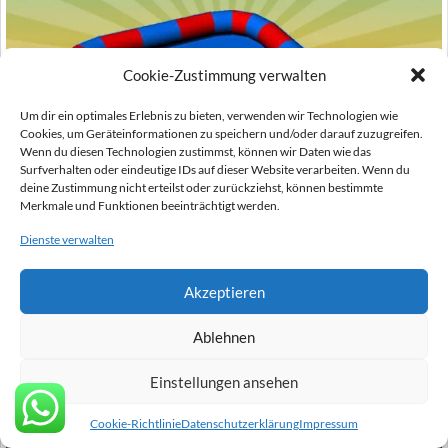
Cookie-Zustimmung verwalten
Um dir ein optimales Erlebnis zu bieten, verwenden wir Technologien wie
Cookies, um Geräteinformationen zu speichern und/oder darauf zuzugreifen.
Wenn du diesen Technologien zustimmst, können wir Daten wie das
Surfverhalten oder eindeutige IDs auf dieser Website verarbeiten. Wenn du
deine Zustimmung nicht erteilst oder zurückziehst, können bestimmte
Merkmale und Funktionen beeinträchtigt werden.
Dienste verwalten
Akzeptieren
aufblasbarer Pool 6x8m
Ablehnen
Einstellungen ansehen
Cookie-Richtlinie
Datenschutzerklärung
Impressum
Wählen Si