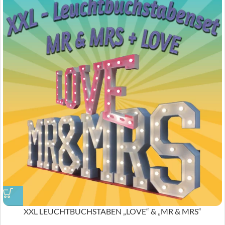
XXL LEUCHTBUCHSTABEN „LOVE“ & „MR & MRS“